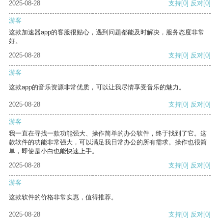
2025-08-28
支持
[0]
反对
[0]
游客
这款加速器app的客服很贴心，遇到问题都能及时解决，服务态度非常
好。
2025-08-28
支持
[0]
反对
[0]
游客
这款app的音乐资源非常优质，可以让我尽情享受音乐的魅力。
2025-08-28
支持
[0]
反对
[0]
游客
我一直在寻找一款功能强大、操作简单的办公软件，终于找到了它。这
款软件的功能非常强大，可以满足我日常办公的所有需求。操作也很简
单，即使是小白也能快速上手。
2025-08-28
支持
[0]
反对
[0]
游客
这款软件的价格非常实惠，值得推荐。
2025-08-28
支持
[0]
反对
[0]