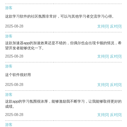
游客
这款学习软件的社区氛围非常好，可以与其他学习者交流学习心得。
2025-08-28
支持
[0]
反对
[0]
游客
这款加速器app的加速效果还是不错的，但偶尔也会出现卡顿的情况，希
望开发者能够优化一下。
2025-08-28
支持
[0]
反对
[0]
游客
这个软件很好用
2025-08-28
支持
[0]
反对
[0]
游客
这款app的学习氛围很浓厚，能够激励我不断学习，让我能够取得更好的
成绩。
2025-08-28
支持
[0]
反对
[0]
游客