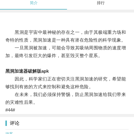
简介
排行
黑洞是宇宙中最神秘的存在之一，由于其极端重力场和
奇特的性质，黑洞加速是一种具有潜在危险性的科学现象。
一旦黑洞被加速，可能会导致其吸纳周围物质的速度增
加，最终引发巨大的爆炸，甚至毁灭整个星系。
黑洞加速器破解版apk
因此，科学家们正在密切关注黑洞加速的研究，希望能
够找到有效的方式来控制和避免这种危险。
在未来，我们必须保持警惕，防止黑洞加速给我们带来
的灾难性后果。
#44#
评论
游客