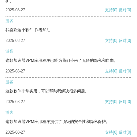
护。
2025-08-27
支持
[0]
反对
[0]
游客
我喜欢这个软件 作者加油
2025-08-27
支持
[0]
反对
[0]
游客
这款加速器VPM应用程序已经为我们带来了无限的隐私和自由。
2025-08-27
支持
[0]
反对
[0]
游客
这款软件非常实用，可以帮助我解决很多问题。
2025-08-27
支持
[0]
反对
[0]
游客
这款加速器VPM应用程序提供了顶级的安全性和隐私保护。
2025-08-27
支持
[0]
反对
[0]