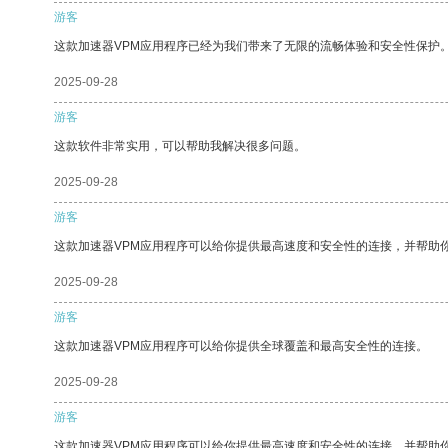
游客
这款加速器VPM应用程序已经为我们带来了无限的流畅体验和安全性保护
2025-09-28
游客
这款软件非常实用，可以帮助我解决很多问题。
2025-09-28
游客
这款加速器VPM应用程序可以给你提供最高速度和安全性的连接，并帮助
2025-09-28
游客
这款加速器VPM应用程序可以给你提供全球覆盖和最高安全性的连接。
2025-09-28
游客
这款加速器VPM应用程序可以给你提供最高速度和安全性的连接，并帮助