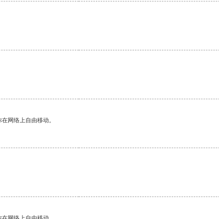
。
你在网络上自由移动。
你在网络上自由移动。