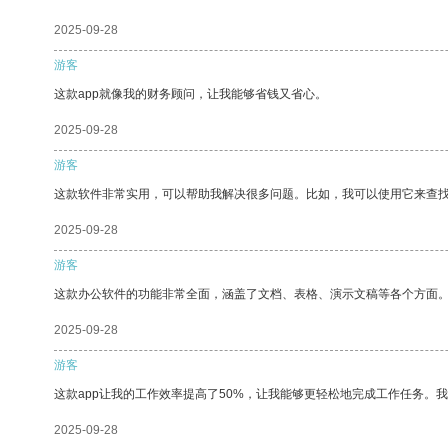
2025-09-28
游客
这款app就像我的财务顾问，让我能够省钱又省心。
2025-09-28
游客
这款软件非常实用，可以帮助我解决很多问题。比如，我可以使用它来查
2025-09-28
游客
这款办公软件的功能非常全面，涵盖了文档、表格、演示文稿等各个方面
2025-09-28
游客
这款app让我的工作效率提高了50%，让我能够更轻松地完成工作任务。
2025-09-28