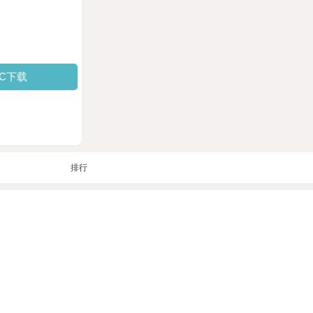
PC下载
排行