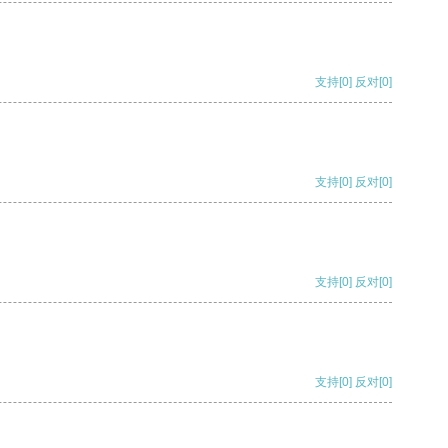
支持
[0]
反对
[0]
支持
[0]
反对
[0]
支持
[0]
反对
[0]
支持
[0]
反对
[0]