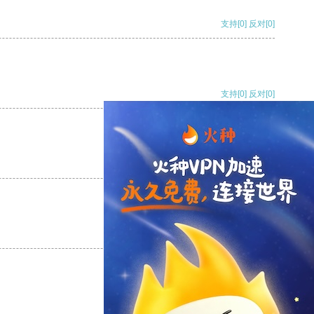
支持
[0]
反对
[0]
支持
[0]
反对
[0]
支持
[0]
反对
[0]
支持
[0]
反对
[0]
支持
[0]
反对
[0]