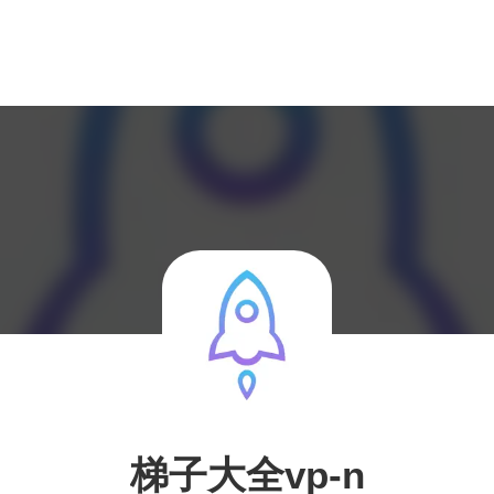
梯子大全vp-n